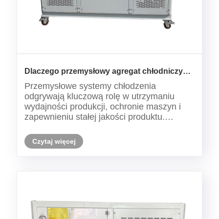
Dlaczego przemysłowy agregat chłodniczy
chłodzony wodą o mocy 25 KM jest
Przemysłowe systemy chłodzenia
niezbędny w nowoczesnej produkcji?
odgrywają kluczową rolę w utrzymaniu
wydajności produkcji, ochronie maszyn i
zapewnieniu stałej jakości produktu.
Spośród różnych technologii chłodzenia,
przemysłowy agregat chłodniczy chłodzony
Czytaj więcej
wodą o mocy 25 KM stał się preferowanym
rozwiązaniem dla fabryk wymagający......