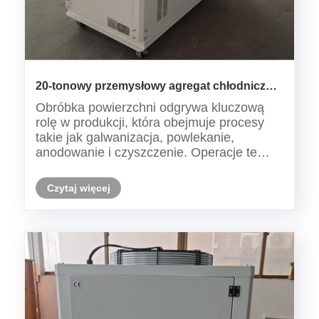
20-tonowy przemysłowy agregat chłodniczy
chłodzony powietrzem stosowany w
Obróbka powierzchni odgrywa kluczową
procesach obróbki powierzchni
rolę w produkcji, która obejmuje procesy
takie jak galwanizacja, powlekanie,
anodowanie i czyszczenie. Operacje te
opierają się na stałej kontroli precyzyjnej
temperatury w celu utrzymania stabilności
Czytaj więcej
chemicznej i integralności produktu.
Wahania temperatury mogą ......