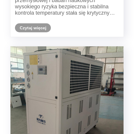
przemysłowej i badań naukowych
wodorowym, chemicznym, farmaceutycznym
wysokiego ryzyka bezpieczna i stabilna
i laboratoryjnym
kontrola temperatury stała się krytycznym
fundamentem bezpieczeństwa
operacyjnego. Przemysłowe agregaty
Czytaj więcej
chłodnicze w wersji przeciwwybuchowej
zapewniają niezawodne rozwiązania
chłodzące dla pr......