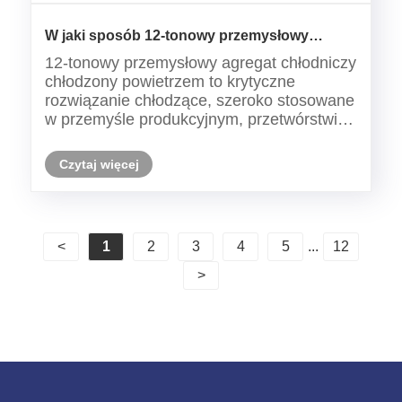
W jaki sposób 12-tonowy przemysłowy
agregat chłodniczy chłodzony powietrzem
12-tonowy przemysłowy agregat chłodniczy
poprawia wydajność chłodzenia
chłodzony powietrzem to krytyczne
przemysłowego?
rozwiązanie chłodzące, szeroko stosowane
w przemyśle produkcyjnym, przetwórstwie
tworzyw sztucznych, produkcji żywności,
farmaceutyce i przemyśle metalowym. W
Czytaj więcej
tym artykule wyjaśniono, jak to działa, jakie
problemy rozwiązuje ......
<
1
2
3
4
5
...
12
>