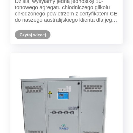
Dzisiaj wysyłamy jedną jednostkę 10-
wody
tonowego agregatu chłodniczego glikolu
chłodzonego powietrzem z certyfikatem CE
do naszego australijskiego klienta dla jego
stacji uzdatniania wody, ten agregat ma
temperaturę wody na wylocie 0 ℃.
Czytaj więcej
Tongwei, jako profesjonalny producent
przemysłowych agregatów wody ......