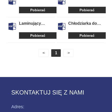
wrzecionowego
Chłodziarka
Pobierać
Pobierać
Laminujący
Chłodziarka do
agregat wody
czyszczenia na
lodowej
sucho
Pobierać
Pobierać
<
1
>
SKONTAKTUJ SIĘ Z NAMI
Adres: