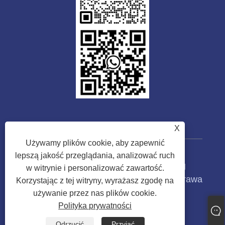
X
Używamy plików cookie, aby zapewnić
lepszą jakość przeglądania, analizować ruch
Prawa autorskie © 2023 Guangdong
w witrynie i personalizować zawartość.
Tongwei Machinery Co., Ltd. Wszelkie prawa
Korzystając z tej witryny, wyrażasz zgodę na
zastrzeżone.
używanie przez nas plików cookie.
Polityka prywatności
Links
Sitemap
RSS
XML
Polityka prywatności
Odrzucić
Przyjąć