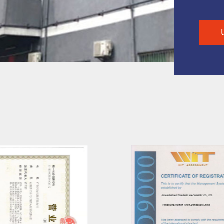
dosko
wysok
Dzięki
obsłu
naszy
rozsą
sprzed
granicą. Główne produkty: Chille
Agreg
Pakow
agreg
Przen
glikol
agreg
przec
Znajd
sztuc