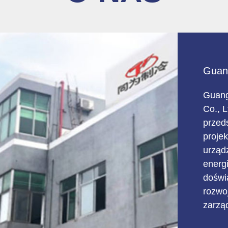
Guan
Guang
Co., 
przed
projek
urząd
energii. Nasza firma ma wi
doświ
rozwo
zarzą
który