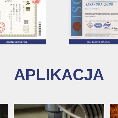
włókn
teksty
medyc
mecha
dziedzin. Przez długi cza
„uczc
konce
rozwój
wzmac
APLIKACJA
„zorie
do do
której
niest
czyni 
dosko