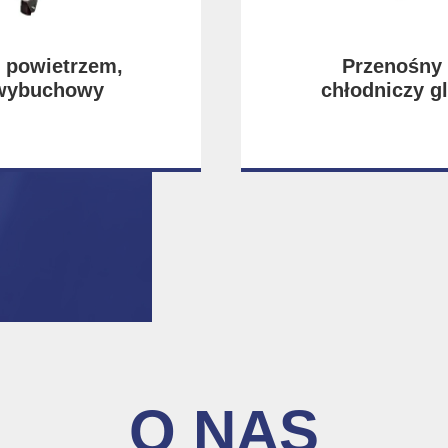
 powietrzem,
Przenośny 
wybuchowy
chłodniczy g
chłodniczy o
pojemności
gu 15 ton
chłodzony p
-5°
O NAS