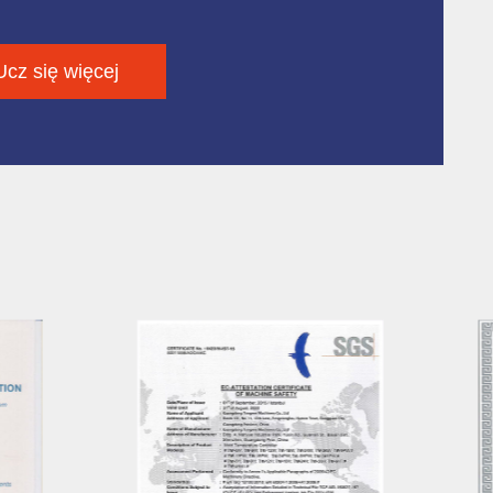
nałych talentów zawodowych, aby zapewnić
ą jakość produktów i wydajność produkcji.
 najwyższej jakości jakości i doskonałej
Ucz się więcej
dze jesteśmy dobrze przyjmowani przez
ch klientów. A jego doskonała wydajność i
dna cena sprawiły, że nasze produkty
ają się dobrze zarówno w kraju, jak i za
r przemysłowy;
at śrubowy; Przewiń agregat chłodniczy;
any agregat chłodniczy; Przemysłowy
at chłodniczy chłodzony powietrzem;
ośny agregat chłodniczy; agregat chłodniczy
owy; Chłodnica oleju; Chiller procesowy,
at chłodniczy w wykonaniu
iwwybuchowym i wieża chłodnicza wodna;
ują szerokie zastosowanie w tworzywach
znych, elektronice, przemyśle chemicznym,