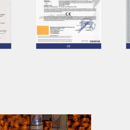
ach chemicznych, galwanizacji, żywności,
liach, odzieży. poligrafia, rozdmuch, blister,
yna, świeża, budownictwo, sprzęt
niczny i wiele innych gałęzi przemysłu i
s podtrzymujemy
iwość, innowacyjność i zaangażowanie”
pcji przedsiębiorstwa, zrównoważony
, firma traktuje jakość produktu jako życie,
nia zarządzanie jakością, ustanawia
ntowane na ludzi, ciągłe innowacje, dążenie
skonałości i tworzy koncepcja rozwoju, w
 wygrywają obie strony, dzięki
rudzonym wysiłkom wszystkich pracowników,
nasze produkty i usługi na rynku
nalszymi.