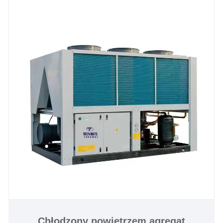
5 ℃ i jest zaprojektowany ze sprężarką ŚRUBOWĄ,
parownikiem płaszczowo-rurowym, sterownikiem
temperatury PLC. Jest szeroko stosowany w
browarach, winiarniach, młyny do cydru i napoje
spirytusowe, napoje, mleko mleczne, maszyny do
jogurtów, laboratoria, zakłady półprzewodnikowe,
zakłady medyczne, zakłady pilotażowe i niektóre
inne zastosowania, które wymagają dokładnej i
precyzyjnej kontroli bardzo niskiej temperatury. Jeśli
planujesz kupić niezamarzającego, chłodzonego,
przyjaznego dla środowiska producenta i dostawcę
przemysłowych agregatów chłodniczych
glikolowych w Chinach, skontaktuj się z nami, nie
możemy się doczekać, aż staniemy się Twoim
długoterminowym dostawcą chłodzonych
powietrzem agregatów śrubowych glikolowych w
Chinach.
Chłodzony powietrzem agregat