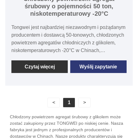
śrubowy o pojemności 50 ton,
Wydajność chłodnicza: 30 ton do 100 ton
niskotemperaturowy -20°C
Temperatura wody lodowej: -30 ℃ do 5 ℃
Czynnik chłodniczy: Przyjazny dla środowiska
Tongwei jest najbardziej niezawodnym i pożądanym
R404a
producentem i dostawcą 50-tonowych, chłodzonych
Zasilanie: 380 V/50 HZ / 3PH (standardowe) / 208-
powietrzem agregatów chłodniczych z glikolem,
480 V/60 HZ/3PH (dostosowane)
niskotemperaturowych -20°C w Chinach,
Marka kompresora: kompresor śrubowy
pracującym od ponad 15 lat i posiadającym genialne
Hanbell/Bitzer
doświadczenie. Chłodzony powietrzem agregat
Czytaj więcej
Wyślij zapytanie
Typ parownika: płaszczowo-rurowy
śrubowy glikolowy o mocy chłodniczej od 80 kW do
1000 kW, temperatura wody na wylocie wynosi od
-40 ℃ do 2 ℃ i jest wyposażony w sprężarkę
ŚRUBOWĄ, parownik płaszczowo-rurowy, sterownik
<
1
>
temperatury PLC. Jest szeroko stosowany w
winiarni, browarze, gorzelni, procesie chłodzenia
Chłodzony powietrzem agregat śrubowy z glikolem może
fermentacji. Jeśli zaopatrujesz się w wysokiej
zostać zakupiony przez TONGWEI po niskiej cenie. Nasza
jakości, utrzymujący optymalną temperaturę
fabryka jest jednym z profesjonalnych producentów i
przemysłowy agregat chłodniczy glikolowy w
dostawców w Chinach. Nasze produkty charakteryzują się