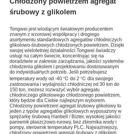
Chłodzony powietrzem agregat
śrubowy z glikolem
Tongwei jest wiodącym światowym producentem
znanym z wzorowej współpracy i drogiego
asortymentu standardowych agregatów chłodniczych
glikolowo-śrubowych chłodzonych powietrzem. Dzięki
swojej wieloletniej działalności Tongwei świadczy
usługi na całym świecie, koncentrując się na
doradztwie w zakresie zarządzania, jakości systemów
chłodzenia glikolem i projektowaniu dostosowanym
do indywidualnych potrzeb. Jeśli potrzebujesz
temperatury wody od -40 ℃ do 2 ℃ dla swojego
zastosowania i wydajności chłodniczej od 30 ton do
150 ton, możesz rozważyć wybór agregatu
chłodniczego glikolowego chłodzonego powietrzem,
który będzie dla Ciebie najlepszym wyborem.
Chłodzony powietrzem agregat śrubowy glikolowy to
jeden z typów agregatów glikolowych wyposażony w
sprężarkę śrubową Hanbell / Bizter, wysokiej jakości
parownik płaszczowo-rurowy, bez zbiornika wody i
pompy, sterownik temperatury PLC. Najważniejszy,
chłodzony powietrzem agregat śrubowy z glikolem