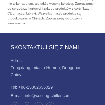
nie tylko rabatem, ale także wysoką jakością. Zapraszamy
Chinach? Skontaktuj się z nami, nie możemy się
do sprzedaży hurtowej i zakupu produktów z certyfikatem
doczekać, aż staniemy się Twoim długoterminowym
CE z naszej fabryki. Wszystkie nasze produkty są
dostawcą chłodzonych powietrzem agregatów
produkowane w Chinach. Zapraszamy do złożenia
śrubowych z glikolem w Chinach.
zamówienia.
SKONTAKTUJ SIĘ Z NAMI
Adres:
Fengxiang, miasto Humen, Dongguan,
Chiny
Tel:
+86-15302636029
E-mail:
info@cooling-chiller.com