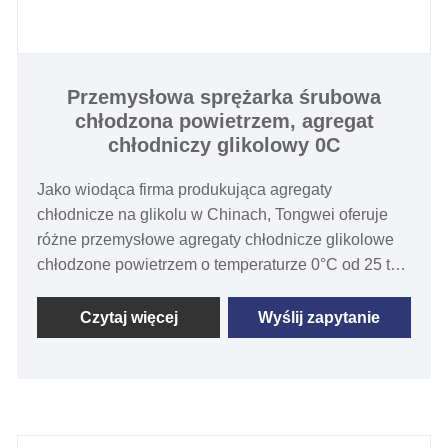
Przemysłowa sprężarka śrubowa
chłodzona powietrzem, agregat
chłodniczy glikolowy 0C
Jako wiodąca firma produkująca agregaty
chłodnicze na glikolu w Chinach, Tongwei oferuje
różne przemysłowe agregaty chłodnicze glikolowe
chłodzone powietrzem o temperaturze 0°C od 25 ton
do 120 ton oraz chłodzone powietrzem agregaty
chłodnicze glikolowe i chłodzone wodą agregaty
Czytaj więcej
Wyślij zapytanie
chłodnicze glikolowe w oparciu o Twoje specyficzne
wymagania. Przemysłowe agregaty chłodnicze
chłodzone powietrzem agregat chłodniczy glikolu
sprężarkowego ma wydajność chłodniczą od 30 ton
do 100 ton, temperaturę wody lodowej od -30 ℃ do