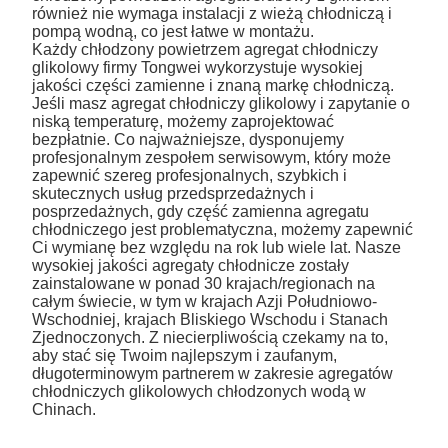
również nie wymaga instalacji z wieżą chłodniczą i
pompą wodną, ​​co jest łatwe w montażu.
Każdy chłodzony powietrzem agregat chłodniczy
glikolowy firmy Tongwei wykorzystuje wysokiej
jakości części zamienne i znaną markę chłodniczą.
Jeśli masz agregat chłodniczy glikolowy i zapytanie o
niską temperaturę, możemy zaprojektować
bezpłatnie. Co najważniejsze, dysponujemy
profesjonalnym zespołem serwisowym, który może
zapewnić szereg profesjonalnych, szybkich i
skutecznych usług przedsprzedażnych i
posprzedażnych, gdy część zamienna agregatu
chłodniczego jest problematyczna, możemy zapewnić
Ci wymianę bez względu na rok lub wiele lat. Nasze
wysokiej jakości agregaty chłodnicze zostały
zainstalowane w ponad 30 krajach/regionach na
całym świecie, w tym w krajach Azji Południowo-
Wschodniej, krajach Bliskiego Wschodu i Stanach
Zjednoczonych. Z niecierpliwością czekamy na to,
aby stać się Twoim najlepszym i zaufanym,
długoterminowym partnerem w zakresie agregatów
chłodniczych glikolowych chłodzonych wodą w
Chinach.