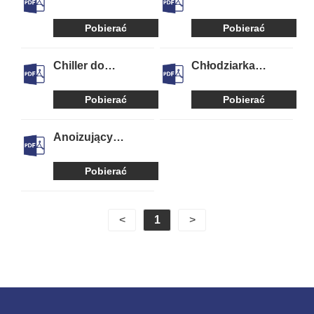
jednostka
chłodniczy oleju
chłodnicza oleju
hydraulicznego
Pobierać
Pobierać
Chiller do
Chłodziarka
galwanizacji i
odlewnicza
galwanizacji
Pobierać
Pobierać
Anoizujący
agregat
chłodniczy
Pobierać
<
1
>