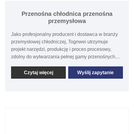
Przenośna chłodnica przenośna
przemysłowa
Jako profesjonalny producent i dostawca w branży
przemysłowej chłodniczej, Tognwei utrzymuje
projekt narzędzi, produkcję i proces procesowy,
zdolny do wytwarzania pełnej gamy przenośnych
agregatów chłodniczych i branżowych, które oferuje
szeroką możliwości od 1/2 ton do 300 ton
Czytaj więcej
Wyślij zapytanie
chłodniczych, MODY, MODY, MOLIC, MOLIC,
MODIC, MOLIC, MODIC, MOLIC, MODIC, MOLIC,
MODIC, MODY, MOLIC, MODY, MODY, MODY,
MODY, MOLICY, MODY, MODIC, ALIGICS, MODY,
MOGIC, ALIGICS, MODIC, ALIGICS, MODIC,
MODY, MOGIC, MODY, MODY, ROLIC, ROLIC.
Piekarnie i branże browarów, ale także dostarczają
chłodzące roztwory branż mikro obróbki i