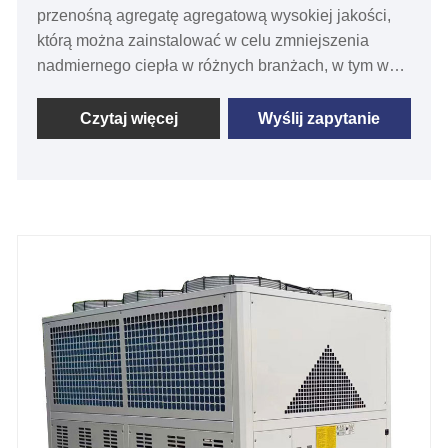
przenośną agregatę agregatową wysokiej jakości,
którą można zainstalować w celu zmniejszenia
nadmiernego ciepła w różnych branżach, w tym w
branżach plastikowych, formowaniu wtrysku,
wytłaczaniu, termoplastice, branżach metalowych i
Czytaj więcej
Wyślij zapytanie
procesach formowania środowiska R134A, R40C i
R40C i R40C i R40C i R40C i R40C i R410C i
R410C i R410A. Opcje. Wszystkie nasze systemy
agregatów chłodniczych mają certyfikat CE i 12
miesięcy gwarancji, wszelki problem spowodowany
wadami samej agregatywacy, usługa oferowana do
problemu w ramach gwarancji. Tongwei może
zapewnić niezawodną jakość produktu chłodnic,
konkurencyjną cenę i szybką dostawę, które mają
kompletne modele wykończone zapasy w
magazynie. Czekamy na długoterminowe dostawca
przenośnika w Chinach.