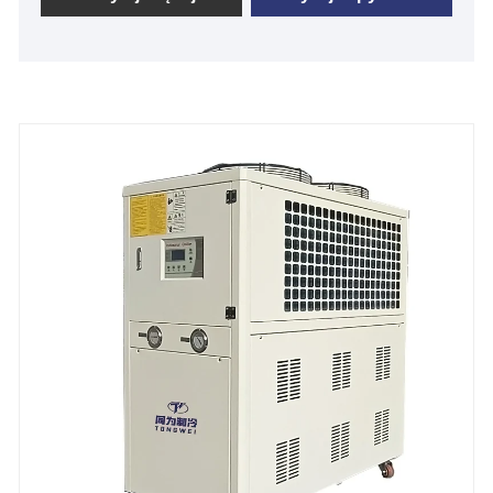
konstrukcji agregat chłodniczy można łatwo wysłać i
zainstalować w fabryce w celu chłodzenia.
Zmodernizuj swój chłodzony powietrzem system
agregatu chłodniczego już dziś, powiedz nam więcej
o swoich potrzebach w zakresie chłodzenia, a nasz
zespół w Tongwei dostosuje system chłodzenia do
Twoich unikalnych specyfikacji – Uzyskaj wycenę
agregatu chłodniczego już teraz.