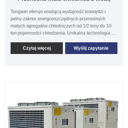
Tongwei oferuje wiodącą wydajność krawędzi i
pełny zakres energooszczędnych przenośnych
małych agregatów chłodniczych od 1/2 tony do 10
ton pojemności chłodzenia. Unikalna technologia o
zmiennej prędkości i wysoka precyzyjna kontrola
temperatury (w granicach ± ​​0,1 ℃) sprawiają, że te
Czytaj więcej
Wyślij zapytanie
przenośne chłodnicy wodne doskonałe wykonawcy
w szerokiej gamie aplikacji kontroli temperatury.
Wzrost standardowe przenośne małe chłodnicy
wody są dostępne do szybkiej wysyłki, a my
oferujemy doskonałą obsługę techniczną po
sprzedaży, aby zapewnić, że Twój system utrzymuje
silne procesy.