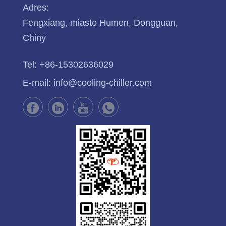
Adres:
Chinach.
Fengxiang, miasto Humen, Dongguan,
Chiny
Tel:
+86-15302636029
E-mail:
info@cooling-chiller.com