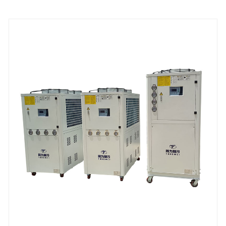
ton chłodniczych do chłodu w branży medycznej, z
przyjaznymi środowiskami R134A, R407C i R410a
LOFERANT. 5 ~ 25 ℃. Nasze chłodnicy MRI są z
certyfikatem CE i 12-miesięczną gwarancją, każdy
problem spowodowany wadami samej
agregatywacy, usługa oferowana do problemu w
ramach gwarancji. Najczęściej standardowe
chłodne chłodnicy MRI są dostępne do szybkiej
wysyłki, a my oferujemy doskonałą obsługę
techniczną po usunięciu, aby upewnić się, że Twój
system utrzymuje twoje procesy działające.