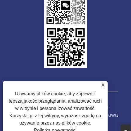
X
Używamy plików cookie, aby zapewnić
lepszą jakość przeglądania, analizować ruch
Prawa autorskie © 2023 Guangdong
w witrynie i personalizować zawartość.
Tongwei Machinery Co., Ltd. Wszelkie prawa
Korzystając z tej witryny, wyrażasz zgodę na
zastrzeżone.
używanie przez nas plików cookie.
Polityka prywatności