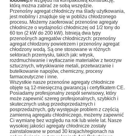
lodowej
ze względu na kompaktową konstrukcję,
którą można zabrać ze sobą wszędzie.
Przenośny agregat chłodniczy ma ślady użytkowania,
jest mobilny i znajduje się w pobliżu chłodzonego
procesu. Możemy zaoferować przenośne agregaty
chłodnicze o wydajności chłodniczej od 1/2 tony do
60 ton (2 kW do 200 kW). Istnieją dwa typy
przenośnych agregatów chłodniczych: przenośny
agregat chłodzony powietrzem i przenośny agregat
chłodzony wodą. Są one stosowane w różnych
sektorach przemysłu, takich jak: wtrysk,
rozdmuchiwanie i wytłaczanie materiałów z tworzyw
sztucznych, wtryskiwanie metali, przetwarzanie i
butelkowanie napojów, chemiczny, procesy
farmaceutyczne i inne.
Wszystkie nasze przenośne agregaty chłodnicze
objęte są 12-miesięczną gwarancją i certyfikatem CE.
Posiadamy profesjonalny zespół serwisowy, który
może zapewnić szereg profesjonalnych, szybkich i
skutecznych usług przedsprzedażnych i
posprzedażnych, gdy występuje problem z częścią
zamienną agregatu chłodniczego, możemy zapewnić
Ci wymianę bez względu na rok lub wiele lat. Nasze
wysokiej jakości agregaty chłodnicze zostały
zainstalowane w ponad 30 krajach/regionach na