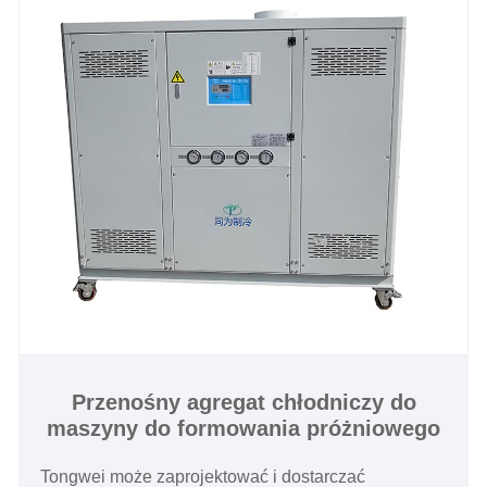
wyładowania elektrycznego, te bardzo
wyspecjalizowane agregaty chłodnicy nazywane są
chłodnicami dejonizowanymi. Zdecydowanie
standardowe przenośne chłodnicy dejonizowane są
dostępne do szybkiej wysyłki, a my oferujemy
doskonałe wsparcie techniczne po sprzedaży, aby
zapewnić, że Twój system utrzymuje twoje procesy
silne.
Przenośny agregat chłodniczy do
maszyny do formowania próżniowego
Tongwei może zaprojektować i dostarczać