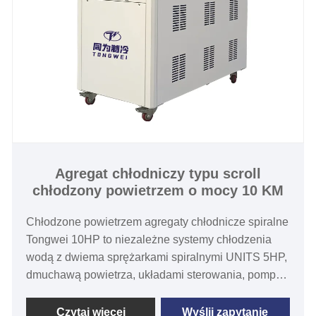
Agregat chłodniczy typu scroll
chłodzony powietrzem o mocy 10 KM
Chłodzone powietrzem agregaty chłodnicze spiralne
Tongwei 10HP to niezależne systemy chłodzenia
wodą z dwiema sprężarkami spiralnymi UNITS 5HP,
dmuchawą powietrza, układami sterowania, pompą
wodną, ​​skraplaczami i parownikami zamkniętymi w
jednym zamkniętym urządzeniu. Dzięki tej
Czytaj więcej
Wyślij zapytanie