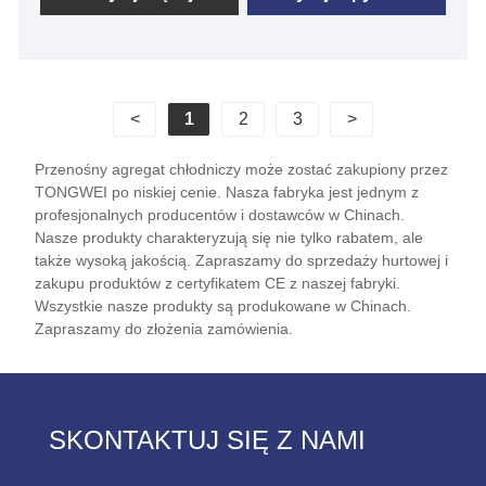
zaawansowaną technologią produkcyjną i
zaawansowaną technologią produkcyjną, doskonałą
jakością i przykulaną. Są one szeroko stosowane w
cienkim arkuszu i grubej arkuszu plastikowe
<
1
2
3
>
termoformingowe, temperatura jest precyzyjnie
kontrolowana podczas termoformowania, w ten
Przenośny agregat chłodniczy może zostać zakupiony przez
sposób znacznie poprawiła wydajność produkcji i
TONGWEI po niskiej cenie. Nasza fabryka jest jednym z
jakość produktu. Nasze przenośne agregaty
profesjonalnych producentów i dostawców w Chinach.
przemysłowe są z certyfikatem CE i 12-miesięczną
Nasze produkty charakteryzują się nie tylko rabatem, ale
także wysoką jakością. Zapraszamy do sprzedaży hurtowej i
gwarancją, wszelkie problemu spowodowane
zakupu produktów z certyfikatem CE z naszej fabryki.
wadami samej chłodnicy, usługa oferowana do
Wszystkie nasze produkty są produkowane w Chinach.
problemu w ramach gwarancji. Najczęściej
Zapraszamy do złożenia zamówienia.
standardowe przenośne chłodnicy są dostępne dla
szybkiej wysyłki, a my oferujemy doskonałą obsługę
techniczną, aby zapewnić system techniczny, aby
uzyskać utrzymanie systemu. Twoje procesy
SKONTAKTUJ SIĘ Z NAMI
działają silne. Czekamy na długoterminowe
przemysłowe przenośne dostawcę chłodnicy w