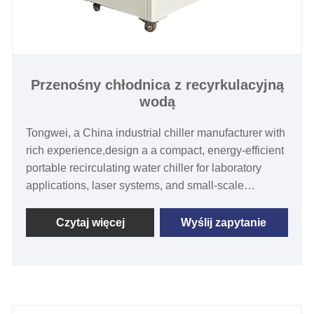
Przenośny chłodnica z recyrkulacyjną
wodą
Tongwei, a China industrial chiller manufacturer with
rich experience,design a a compact, energy-efficient
portable recirculating water chiller for laboratory
applications, laser systems, and small-scale
production lines . Engineered with advanced
temperature control technology, this water chiller
Czytaj więcej
Wyślij zapytanie
delivers precise cooling performance ±0.1°C stability
across a wide range (-5°C to 35°C), while reducing
energy consumption by up to 30%, ensuring cost
savings for ending users. Built with durable
components and intelligent safety features,