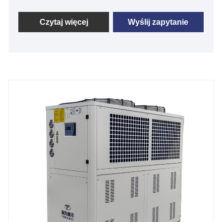
chłodniczych, możemy dostosować przenośny
agregat przemysłowy specyficzny dla twoich
Czytaj więcej
Wyślij zapytanie
potrzeb. Najważniejsze jest to, że Tongwei zachował
całą linię przenośnych agregatów chłodniczych.
Wystarczy wybrać odpowiednią pojemność, od 1/2
do 50 ton. Zasadniczo standardowe przenośne
chłodzone chłodnicą agregatów chłodniczych są
dostępne do szybkiej wysyłki, a my oferujemy
doskonałą obsługę techniczną po sprzedaży, aby
zapewnić, że system będzie działał silny.