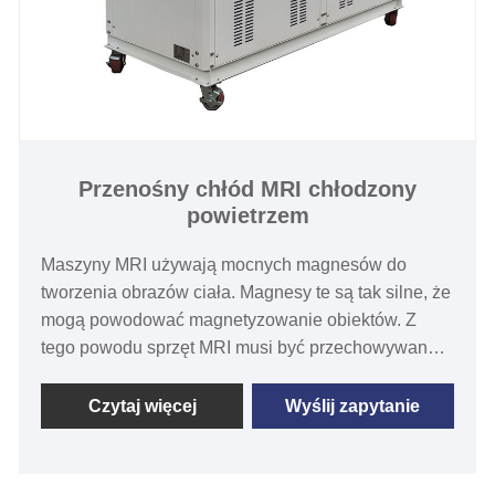
Przenośny chłód MRI chłodzony
powietrzem
Maszyny MRI używają mocnych magnesów do
tworzenia obrazów ciała. Magnesy te są tak silne, że
mogą powodować magnetyzowanie obiektów. Z
tego powodu sprzęt MRI musi być przechowywany
w bardzo zimnym otoczeniu. Jako najbardziej
profesjonalny i wysoce doświadczony producent i
Czytaj więcej
Wyślij zapytanie
dostawca przenośnego chłodnego chłodnicy MRI w
Chinach pracujący ponad 15 lat, Tongwei może
zaoferować szeroki zakres zdolności od 1 ton do 60