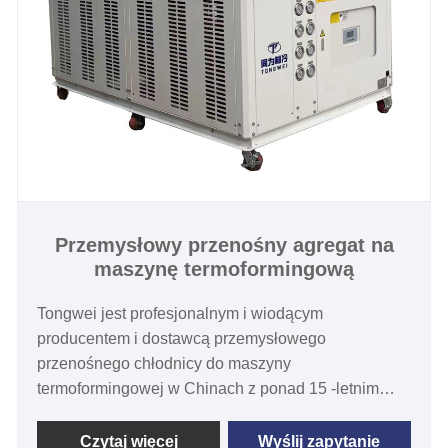
Przemysłowy przenośny agregat na
maszynę termoformingową
Tongwei jest profesjonalnym i wiodącym
producentem i dostawcą przemysłowego
przenośnego chłodnicy do maszyny
termoformingowej w Chinach z ponad 15 -letnim
doświadczeniem, który oferuje szeroką gamę
pojemności od 1/2 ton do 60 ton z chłodnicami z
Czytaj więcej
Wyślij zapytanie