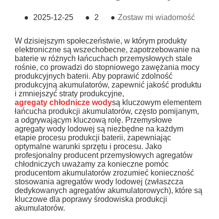
●
2025-12-25
●
2
●
Zostaw mi wiadomość
W dzisiejszym społeczeństwie, w którym produkty
elektroniczne są wszechobecne, zapotrzebowanie na
baterie w różnych łańcuchach przemysłowych stale
rośnie, co prowadzi do stopniowego zawężania mocy
produkcyjnych baterii. Aby poprawić zdolność
produkcyjną akumulatorów, zapewnić jakość produktu
i zmniejszyć straty produkcyjne,
agregaty chłodnicze wody
są kluczowym elementem
łańcucha produkcji akumulatorów, często pomijanym,
a odgrywającym kluczową rolę. Przemysłowe
agregaty wody lodowej są niezbędne na każdym
etapie procesu produkcji baterii, zapewniając
optymalne warunki sprzętu i procesu. Jako
profesjonalny producent przemysłowych agregatów
chłodniczych uważamy za konieczne pomóc
producentom akumulatorów zrozumieć konieczność
stosowania agregatów wody lodowej (zwłaszcza
dedykowanych agregatów akumulatorowych), które są
kluczowe dla poprawy środowiska produkcji
akumulatorów.