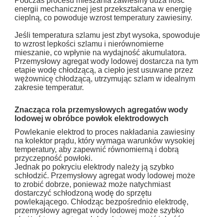
Podczas procesu mieszania zawiesiny duża ilość
energii mechanicznej jest przekształcana w energię
cieplną, co powoduje wzrost temperatury zawiesiny.
Jeśli temperatura szlamu jest zbyt wysoka, spowoduje
to wzrost lepkości szlamu i nierównomierne
mieszanie, co wpłynie na wydajność akumulatora.
Przemysłowy agregat wody lodowej dostarcza na tym
etapie wodę chłodzącą, a ciepło jest usuwane przez
wężownicę chłodzącą, utrzymując szlam w idealnym
zakresie temperatur.
Znacząca rola przemysłowych agregatów wody
lodowej w obróbce powłok elektrodowych
Powlekanie elektrod to proces nakładania zawiesiny
na kolektor prądu, który wymaga warunków wysokiej
temperatury, aby zapewnić równomierną i dobrą
przyczepność powłoki.
Jednak po pokryciu elektrody należy ją szybko
schłodzić. Przemysłowy agregat wody lodowej może
to zrobić dobrze, ponieważ może natychmiast
dostarczyć schłodzoną wodę do sprzętu
powlekającego. Chłodząc bezpośrednio elektrodę,
przemysłowy agregat wody lodowej może szybko