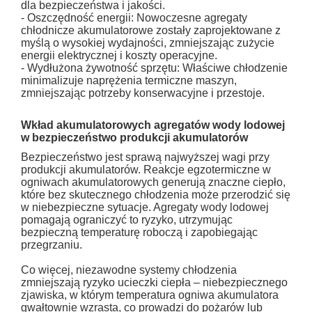
dla bezpieczeństwa i jakości.
- Oszczędność energii: Nowoczesne agregaty
chłodnicze akumulatorowe zostały zaprojektowane z
myślą o wysokiej wydajności, zmniejszając zużycie
energii elektrycznej i koszty operacyjne.
- Wydłużona żywotność sprzętu: Właściwe chłodzenie
minimalizuje naprężenia termiczne maszyn,
zmniejszając potrzeby konserwacyjne i przestoje.
Wkład akumulatorowych agregatów wody lodowej
w bezpieczeństwo produkcji akumulatorów
Bezpieczeństwo jest sprawą najwyższej wagi przy
produkcji akumulatorów. Reakcje egzotermiczne w
ogniwach akumulatorowych generują znaczne ciepło,
które bez skutecznego chłodzenia może przerodzić się
w niebezpieczne sytuacje. Agregaty wody lodowej
pomagają ograniczyć to ryzyko, utrzymując
bezpieczną temperaturę roboczą i zapobiegając
przegrzaniu.
Co więcej, niezawodne systemy chłodzenia
zmniejszają ryzyko ucieczki ciepła – niebezpiecznego
zjawiska, w którym temperatura ogniwa akumulatora
gwałtownie wzrasta, co prowadzi do pożarów lub