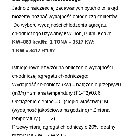
Jedno z najczęściej zadawanych pytań o to, skąd
możemy poznać wydajność chłodniczą chillerów.
Do wyboru wydajności chłodzenia agregatu
chłodniczego używamy KW, Ton, But/h, Kcal/h:
1
KW=860 kcal/h
;
1 TONA = 3517 KW
;
1 KW = 3412 Btu/h
;
Istnieje również wzór na obliczenie wydajności
chłodniczej agregatu chłodniczego:
Wydajność chłodnicza (kw) = natężenie przepływu
(m3/h) * zmiana temperatury (T1-T2)/0,86
Obciążenie cieplne = C (ciepło właściwe)* M
(wydajność jakościowa na godzinę) * Zmiana
temperatury (T1-T2)
Przewymiaruj agregat chłodniczy o 20% Idealny
rozmiar w KW = KW x 1,2