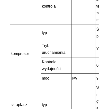
kontrola
termic
zawor
rozprę
Śruba
typ
półher
Tryb
Y-△
uruchamiania
kompresor
Kontrola
0-25-5
wydajności
moc
kw
95
Wydajn
mosięż
gwinte
skraplacz
typ
alumin