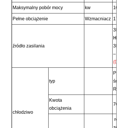
Maksymalny pobór mocy
kw
101.2
Pełne obciążenie
Wzmacniacz
173
3PH –
Hz
(St
źródło zasilania
3PH –
–
60 H
(Dosto
Przyjaz
typ
środow
R407C
Kwota
70
obciążenia
chłodziwo
równo
zewnęt