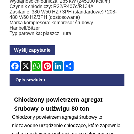
Wydajność chłodnicza: 285 kW (245100 kcal/h)
Czynnik chłodniczy: R22/R407c/R134A
Zasilanie: 380 V/50 HZ / 3PH (standardowe) / 208-
480 V/60 HZ/3PH (dostosowane)
Marka kompresora: kompresor śrubowy
Hanbell/Bitzer
Typ parownika: płaszcz i rura
Wyślij zapytanie
Facebook
X
WhatsApp
Pinterest
LinkedIn
Share
Opis produktu
Chłodzony powietrzem agregat
śrubowy o udźwigu 80 ton
Chłodzony powietrzem agregat śrubowy to
niezawodne urządzenie chłodzące, które zapewnia
cichą i pozbawioną wibracji pracę chłodzenia w