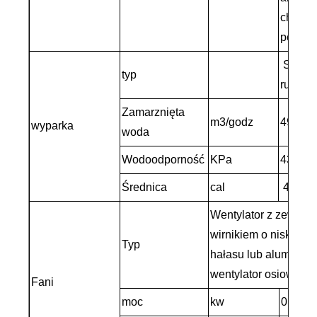
chłodz
powiet
Sucha 
typ
rurka
Zamarznięta
m3/godz
49
wyparka
woda
Wodoodporność
KPa
43
Średnica
cal
4
Wentylator z zewnęt
wirnikiem o niskim p
Typ
hałasu lub aluminio
wentylator osiowy
Fani
moc
kw
0,78*8