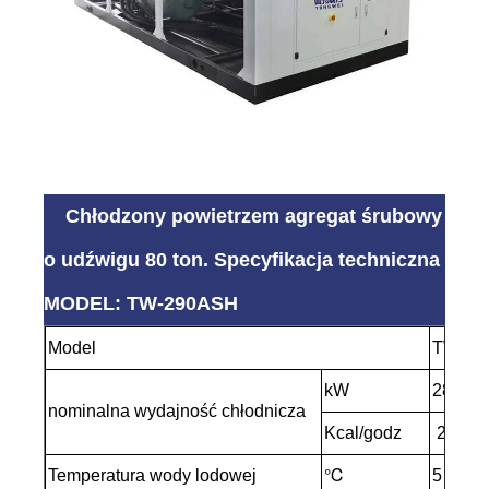
Chłodzony powietrzem agregat śrubowy
o udźwigu 80 ton. Specyfikacja techniczna
MODEL: TW-290ASH
Model
TW-29
kW
285
nominalna wydajność chłodnicza
Kcal/godz
24510
Temperatura wody lodowej
℃
5 ~ 35