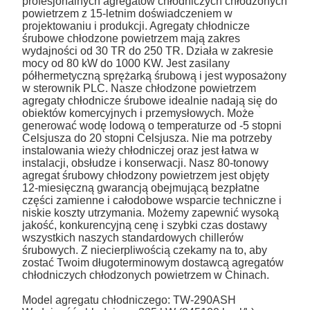
profesjonalnych agregatów chłodniczych chłodzonych
powietrzem z 15-letnim doświadczeniem w
projektowaniu i produkcji. Agregaty chłodnicze
śrubowe chłodzone powietrzem mają zakres
wydajności od 30 TR do 250 TR. Działa w zakresie
mocy od 80 kW do 1000 KW. Jest zasilany
półhermetyczną sprężarką śrubową i jest wyposażony
w sterownik PLC. Nasze chłodzone powietrzem
agregaty chłodnicze śrubowe idealnie nadają się do
obiektów komercyjnych i przemysłowych. Może
generować wodę lodową o temperaturze od -5 stopni
Celsjusza do 20 stopni Celsjusza. Nie ma potrzeby
instalowania wieży chłodniczej oraz jest łatwa w
instalacji, obsłudze i konserwacji. Nasz 80-tonowy
agregat śrubowy chłodzony powietrzem jest objęty
12-miesięczną gwarancją obejmującą bezpłatne
części zamienne i całodobowe wsparcie techniczne i
niskie koszty utrzymania. Możemy zapewnić wysoką
jakość, konkurencyjną cenę i szybki czas dostawy
wszystkich naszych standardowych chillerów
śrubowych. Z niecierpliwością czekamy na to, aby
zostać Twoim długoterminowym dostawcą agregatów
chłodniczych chłodzonych powietrzem w Chinach.
Model agregatu chłodniczego: TW-290ASH