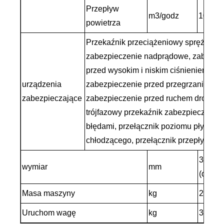
Przepływ
m3/godz
10000
powietrza
Przekaźnik przeciążeniowy sprężarki,
zabezpieczenie nadprądowe, zabezpi
przed wysokim i niskim ciśnieniem,
urządzenia
zabezpieczenie przed przegrzaniem,
zabezpieczające
zabezpieczenie przed ruchem drogow
trójfazowy przekaźnik zabezpieczający
błędami, przełącznik poziomu płynu
chłodzącego, przełącznik przepływu
3400*
wymiar
mm
(dł.*sz
Masa maszyny
kg
2800
Uruchom wagę
kg
3250